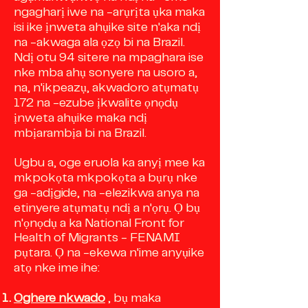
ngagharị iwe na -arụrịta ụka maka
isi ike ịnweta ahụike site n'aka ndị
na -akwaga ala ọzọ bi na Brazil.
Ndị otu 94 sitere na mpaghara ise
nke mba ahụ sonyere na usoro a,
na, n'ikpeazụ, akwadoro atụmatụ
172 na -ezube ịkwalite ọnọdụ
ịnweta ahụike maka ndị
mbịarambịa bi na Brazil.
Ugbu a, oge eruola ka anyị mee ka
mkpokọta mkpokọta a bụrụ nke
ga -adịgide, na -elezikwa anya na
etinyere atụmatụ ndị a n'ọrụ. Ọ bụ
n'ọnọdụ a ka National Front for
Health of Migrants - FENAMI
pụtara. Ọ na -ekewa n'ime anyụike
atọ nke ime ihe:
Oghere nkwado
, bụ maka