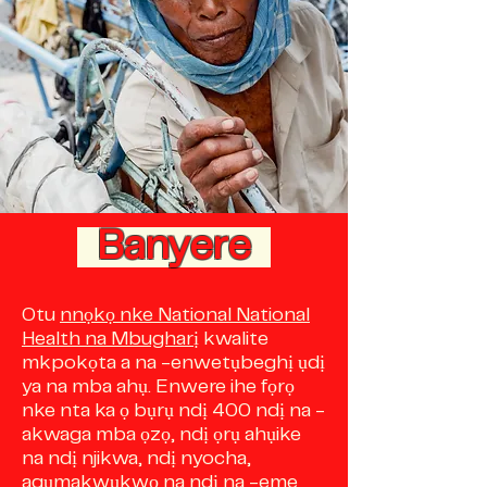
Banyere
Otu
nnọkọ nke National National
Health na Mbugharị
kwalite
mkpokọta a na -enwetụbeghị ụdị
ya na mba ahụ. Enwere ihe fọrọ
nke nta ka ọ bụrụ ndị 400 ndị na -
akwaga mba ọzọ, ndị ọrụ ahụike
na ndị njikwa, ndị nyocha,
agụmakwụkwọ na ndị na -eme