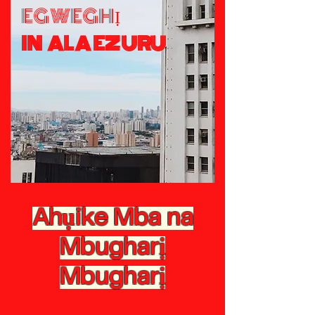
EGWEGHỊ
IN ALA EZURU
Ahụike Mba na
Mbugharị
Mbugharị