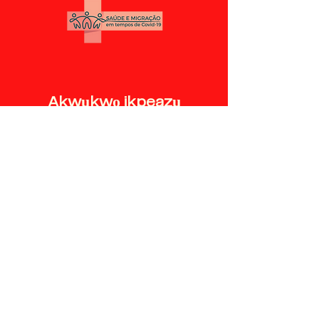
Akwụkwọ ikpeazụ
Mpaghara mpaghara
Ndịda Ọwụwa
Anyanwụ
Akwụkwọ ikpeazụ