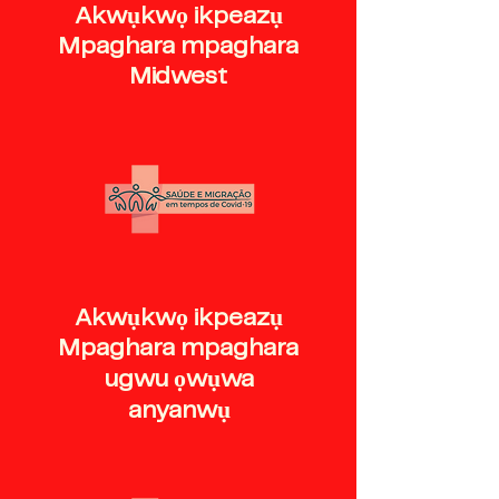
Akwụkwọ ikpeazụ
Mpaghara mpaghara
Midwest
Akwụkwọ ikpeazụ
Mpaghara mpaghara
ugwu ọwụwa
anyanwụ