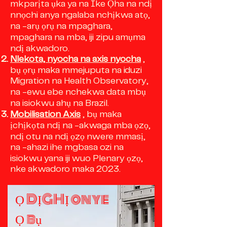
mkparịta ụka ya na Ike Ọha na ndị
nnọchi anya ngalaba nchịkwa atọ,
na -arụ ọrụ na mpaghara,
mpaghara na mba, iji zipu amụma
ndị akwadoro.
Nlekota, nyocha na axis nyocha
,
bụ ọrụ maka mmejuputa na iduzi
Migration na Health Observatory,
na -ewu ebe nchekwa data mbụ
na isiokwu ahụ na Brazil.
Mobilisation Axis
, bụ maka
ịchịkọta ndị na -akwaga mba ọzọ,
ndị otu na ndị ọzọ nwere mmasị,
na -ahazi ihe mgbasa ozi na
isiokwu yana iji wuo Plenary ọzọ,
nke akwadoro maka 2023.
Ọ DỊGHỊ onye
Ọ bụ