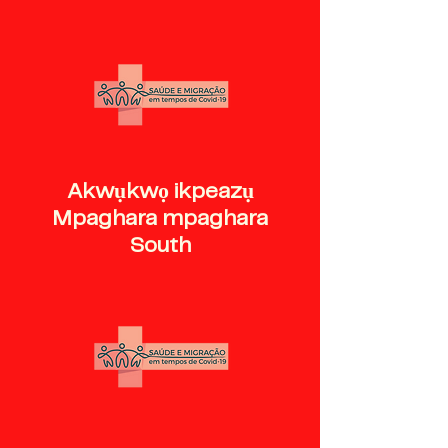
Akwụkwọ ikpeazụ
Mpaghara mpaghara
South