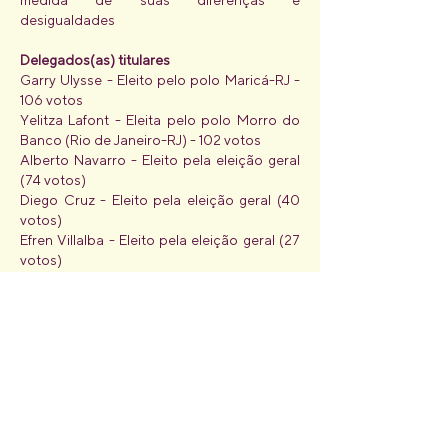
medida de suas diferenças e
desigualdades
Delegados(as) titulares
Garry Ulysse - Eleito pelo polo Maricá-RJ -
106 votos
Yelitza Lafont - Eleita pelo polo Morro do
Banco (Rio de Janeiro-RJ) - 102 votos
Alberto Navarro - Eleito pela eleição geral
(74 votos)
Diego Cruz - Eleito pela eleição geral (40
votos)
Efren Villalba - Eleito pela eleição geral (27
votos)
Delegados(as) suplentes
Asunilio Zapata - 25 votos
Rockmyllis Palomo - 22 votos
Angelica Lozano - 19 votos
Yuri Orozco - 17 votos
Raimary Rodriguez - 16 votos