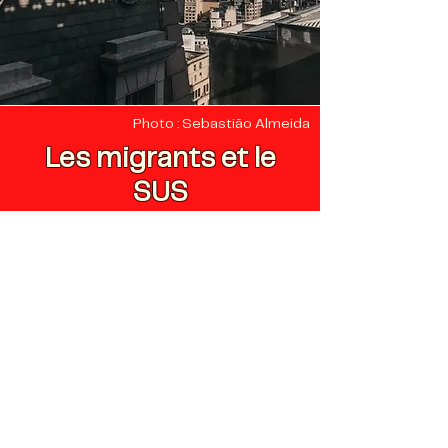
Photo : Sebastião Almeida
Les migrants et le
SUS
Le système de santé unifié brésilien
repose sur trois piliers
paradigmatiques : l'universalité (tout
le monde a le droit de bénéficier du
SUS), l'intégralité (toutes les
dimensions des soins de santé
doivent être prises en compte, pas
seulement les dimensions