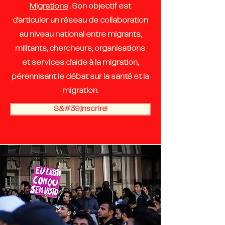
Migrations
. Son objectif est
d'articuler un réseau de collaboration
au niveau national entre migrants,
militants, chercheurs, organisations
et services d'aide à la migration,
pérennisant le débat sur la santé et la
migration.
S&#39;inscrire!