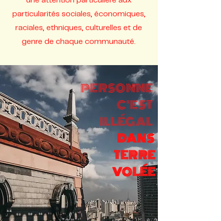
une attention particulière aux
particularités sociales, économiques,
raciales, ethniques, culturelles et de
genre de chaque communauté.
PERSONNE
C'EST
ILLÉGAL
DANS
TERRE
VOLÉE