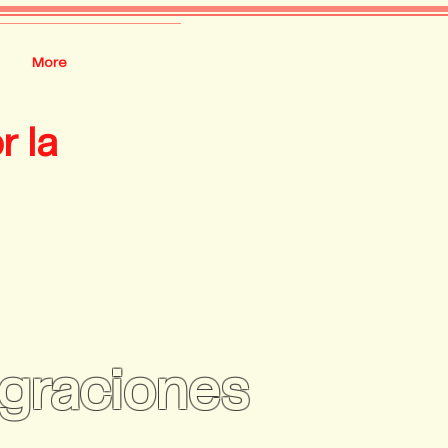
More
r la
igraciones